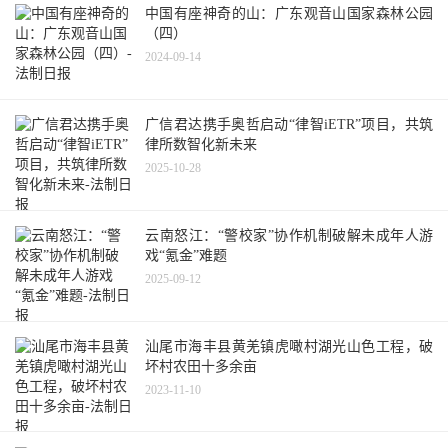
中国有座神奇的山：广东观音山国家森林公园
（四）
2024-09-14
广信君达携手奥哲启动“律智iETR”项目，共筑
律所数智化新未来
2025-10-28
云南怒江：“警校家”协作机制破解未成年人游
戏“氪金”难题
2025-09-12
汕尾市海丰县黄羌镇虎噉村湖光山色工程，破
坏村农田十多余亩
2023-11-10