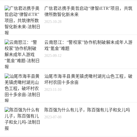
广信君达携手奥哲启动“律智iETR”项目，共筑
律所数智化新未来
2025-10-28
云南怒江：“警校家”协作机制破解未成年人游
戏“氪金”难题
2025-09-12
汕尾市海丰县黄羌镇虎噉村湖光山色工程，破
坏村农田十多余亩
2023-11-10
陈百强为什么有儿子，陈百强有儿子和女儿吗
2023-07-08