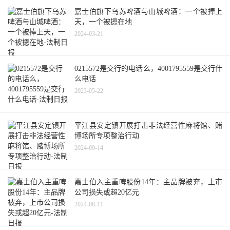
嘉士伯旗下乌苏啤酒与山城啤酒：一个被捧上
天，一个被摁在地
2024-03-21
0215572是交行的电话么，4001795559是交行什
么电话
2023-05-22
平江县安定镇开展打击非法经营性麻将馆、赌
博场所专项整治行动
2024-09-14
嘉士伯入主重啤股份14年：主品牌被弃，上市
公司损失或超20亿元
2024-08-11