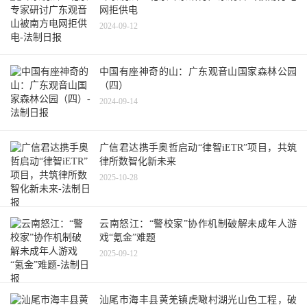
网拒供电
2024-09-12
中国有座神奇的山：广东观音山国家森林公园
（四）
2024-09-14
广信君达携手奥哲启动“律智iETR”项目，共筑
律所数智化新未来
2025-10-28
云南怒江：“警校家”协作机制破解未成年人游
戏“氪金”难题
2025-09-12
汕尾市海丰县黄羌镇虎噉村湖光山色工程，破