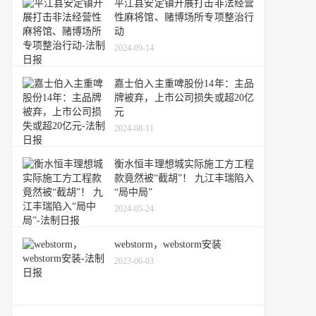
平江县安定镇开展打击非法经营
性麻将馆、赌博场所专项整治行
动
2024-09-14
嘉士伯入主重啤股份14年：主品
牌被弃，上市公司损失或超20亿
元
2024-08-11
衡水恒丰理想城实际施工方工程
款竟然被“截胡”！ 九江丰瑞陷入
“局中局”
2024-05-24
webstorm，webstorm安装
2023-06-03