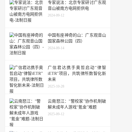
专家说法：北京专家研讨广东观
音山被南方电网拒供电
2024-09-12
中国有座神奇的山：广东观音山
国家森林公园（四）
2024-09-14
广信君达携手奥哲启动“律智
iETR”项目，共筑律所数智化新
未来
2025-10-28
云南怒江：“警校家”协作机制破
解未成年人游戏“氪金”难题
2025-09-12