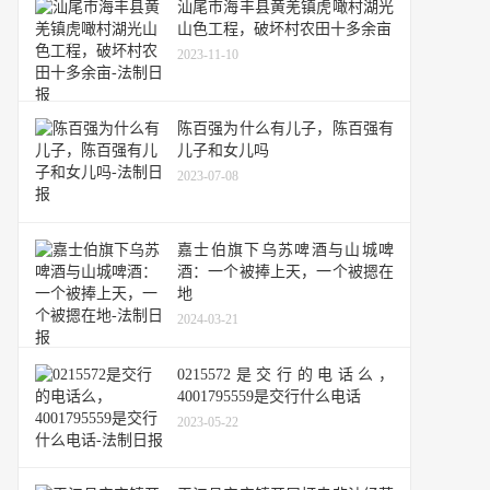
汕尾市海丰县黄羌镇虎噉村湖光
山色工程，破坏村农田十多余亩
2023-11-10
陈百强为什么有儿子，陈百强有
儿子和女儿吗
2023-07-08
嘉士伯旗下乌苏啤酒与山城啤
酒：一个被捧上天，一个被摁在
地
2024-03-21
0215572是交行的电话么，
4001795559是交行什么电话
2023-05-22