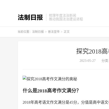
梳理年度法治新闻
推动我国法治建设进程
当前位置：
法制日报
>
普法宣传
>
正文
探究201
2023-05-27
分类
什么是2018高考作文满分？
2018年高考语文作文满分是45分，分值是高中语