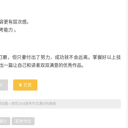
内容更有层次感。
考能力 。
打磨，但只要付出了努力，成功就不会远离。掌握好以上技
出一篇让自己和读者双双满意的优秀作品。
0
)
打赏
制日报
»
探究2018高考作文满分的奥秘
满分
高考作文