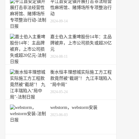
平江县安定镇开展打击非法经营
性麻将馆、赌博场所专项整治行
动
2024-09-14
嘉士伯入主重啤股份14年：主品
牌被弃，上市公司损失或超20亿
元
2024-08-11
衡水恒丰理想城实际施工方工程
款竟然被“截胡”！ 九江丰瑞陷入
“局中局”
2024-05-24
webstorm，webstorm安装
2023-06-03