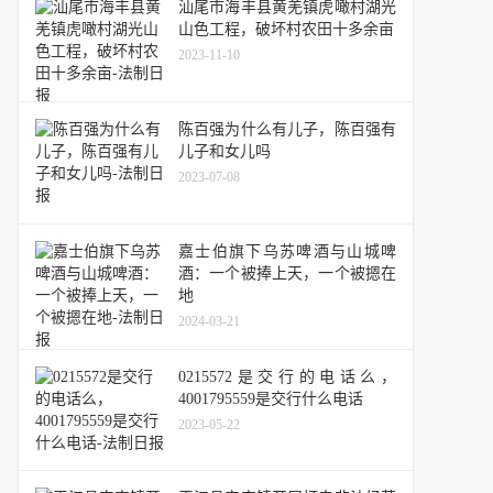
汕尾市海丰县黄羌镇虎噉村湖光
山色工程，破坏村农田十多余亩
2023-11-10
陈百强为什么有儿子，陈百强有
儿子和女儿吗
2023-07-08
嘉士伯旗下乌苏啤酒与山城啤
酒：一个被捧上天，一个被摁在
地
2024-03-21
0215572是交行的电话么，
4001795559是交行什么电话
2023-05-22