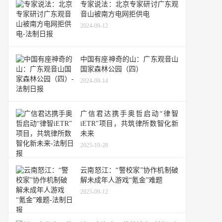
专家说法：北京专家研讨广东观
音山被南方电网拒供电
2024-09-12
中国有座神奇的山：广东观音山
国家森林公园（四）
2024-09-14
广信君达携手奥哲启动“律智
iETR”项目，共筑律所数智化新
未来
2025-10-28
云南怒江：“警校家”协作机制破
解未成年人游戏“氪金”难题
2025-09-12