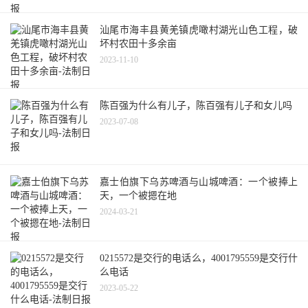
汕尾市海丰县黄羌镇虎噉村湖光山色工程，破
坏村农田十多余亩
2023-11-10
陈百强为什么有儿子，陈百强有儿子和女儿吗
2023-07-08
嘉士伯旗下乌苏啤酒与山城啤酒：一个被捧上
天，一个被摁在地
2024-03-21
0215572是交行的电话么，4001795559是交行什
么电话
2023-05-22