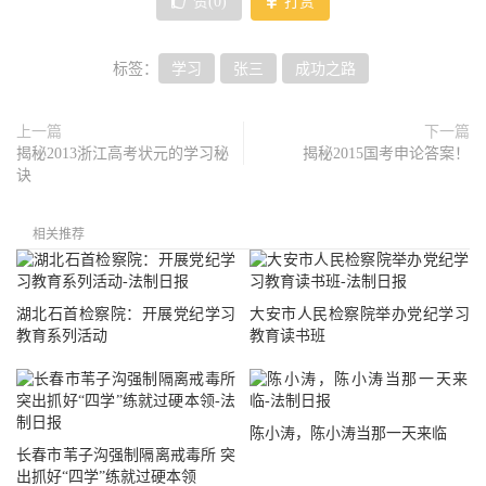
赞(
0
)
打赏
标签：
学习
张三
成功之路
上一篇
下一篇
揭秘2013浙江高考状元的学习秘
揭秘2015国考申论答案！
诀
相关推荐
湖北石首检察院：开展党纪学习
大安市人民检察院举办党纪学习
教育系列活动
教育读书班
陈小涛，陈小涛当那一天来临
长春市苇子沟强制隔离戒毒所 突
出抓好“四学”练就过硬本领