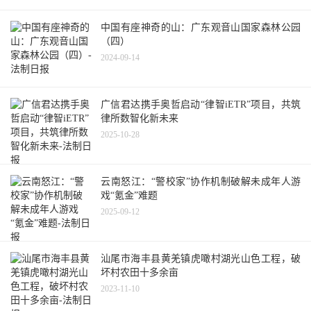
中国有座神奇的山：广东观音山国家森林公园
（四）
2024-09-14
广信君达携手奥哲启动“律智iETR”项目，共筑
律所数智化新未来
2025-10-28
云南怒江：“警校家”协作机制破解未成年人游
戏“氪金”难题
2025-09-12
汕尾市海丰县黄羌镇虎噉村湖光山色工程，破
坏村农田十多余亩
2023-11-10