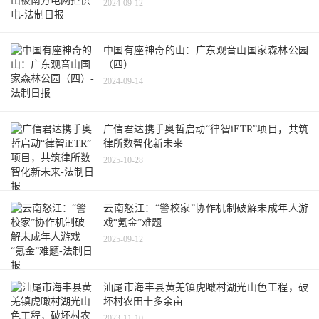
2024-09-12
中国有座神奇的山：广东观音山国家森林公园
（四）
2024-09-14
广信君达携手奥哲启动“律智iETR”项目，共筑
律所数智化新未来
2025-10-28
云南怒江：“警校家”协作机制破解未成年人游
戏“氪金”难题
2025-09-12
汕尾市海丰县黄羌镇虎噉村湖光山色工程，破
坏村农田十多余亩
2023-11-10