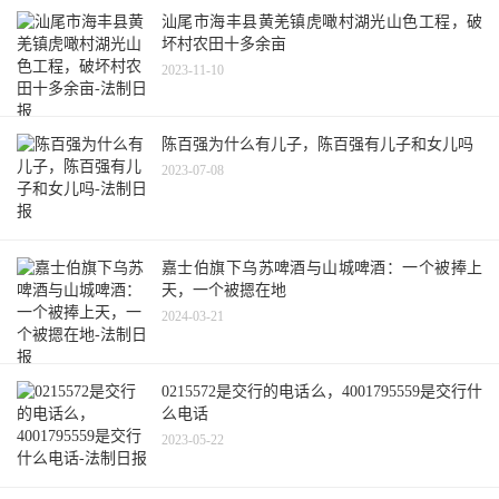
汕尾市海丰县黄羌镇虎噉村湖光山色工程，破
坏村农田十多余亩
2023-11-10
陈百强为什么有儿子，陈百强有儿子和女儿吗
2023-07-08
嘉士伯旗下乌苏啤酒与山城啤酒：一个被捧上
天，一个被摁在地
2024-03-21
0215572是交行的电话么，4001795559是交行什
么电话
2023-05-22