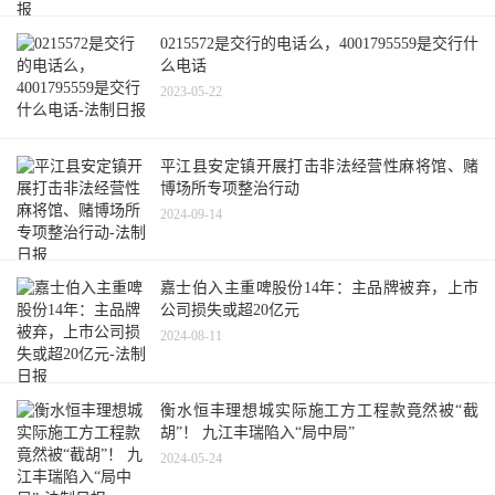
0215572是交行的电话么，4001795559是交行什
么电话
2023-05-22
平江县安定镇开展打击非法经营性麻将馆、赌
博场所专项整治行动
2024-09-14
嘉士伯入主重啤股份14年：主品牌被弃，上市
公司损失或超20亿元
2024-08-11
衡水恒丰理想城实际施工方工程款竟然被“截
胡”！ 九江丰瑞陷入“局中局”
2024-05-24