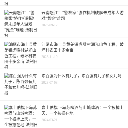
云南怒江：“警校家”协作机制破解未成年人游
戏“氪金”难题
2025-09-12
汕尾市海丰县黄羌镇虎噉村湖光山色工程，破
坏村农田十多余亩
2023-11-10
陈百强为什么有儿子，陈百强有儿子和女儿吗
2023-07-08
嘉士伯旗下乌苏啤酒与山城啤酒：一个被捧上
天，一个被摁在地
2024-03-21