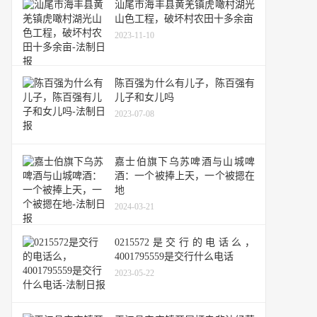
汕尾市海丰县黄羌镇虎噉村湖光
山色工程，破坏村农田十多余亩
2023-11-10
陈百强为什么有儿子，陈百强有
儿子和女儿吗
2023-07-08
嘉士伯旗下乌苏啤酒与山城啤
酒：一个被捧上天，一个被摁在
地
2024-03-21
0215572是交行的电话么，
4001795559是交行什么电话
2023-05-22