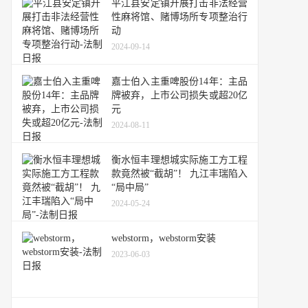
平江县安定镇开展打击非法经营
性麻将馆、赌博场所专项整治行
动
2024-09-14
嘉士伯入主重啤股份14年：主品
牌被弃，上市公司损失或超20亿
元
2024-08-11
衡水恒丰理想城实际施工方工程
款竟然被“截胡”！ 九江丰瑞陷入
“局中局”
2024-05-24
webstorm，webstorm安装
2023-06-03