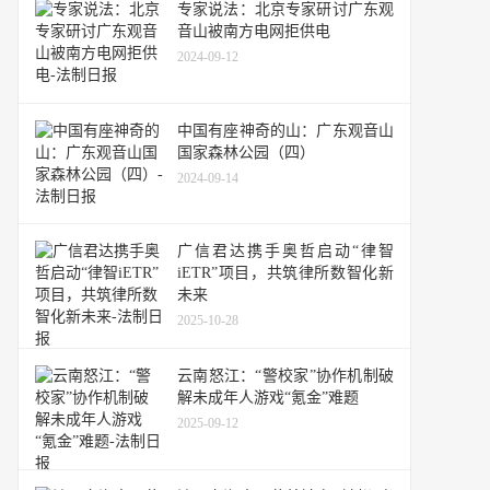
专家说法：北京专家研讨广东观
音山被南方电网拒供电
2024-09-12
中国有座神奇的山：广东观音山
国家森林公园（四）
2024-09-14
广信君达携手奥哲启动“律智
iETR”项目，共筑律所数智化新
未来
2025-10-28
云南怒江：“警校家”协作机制破
解未成年人游戏“氪金”难题
2025-09-12