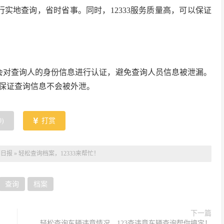
行实地查询，省时省事。同时，12333服务质量高，可以保证
3会对查询人的身份信息进行认证，避免查询人员信息被泄漏。
保证查询信息不会被外泄。
0
)
打赏
制日报
»
轻松查询档案，12333来帮忙！
查询
档案
下一篇
轻松查询车辆违章情况，123查违章车辆查询帮你搞定！