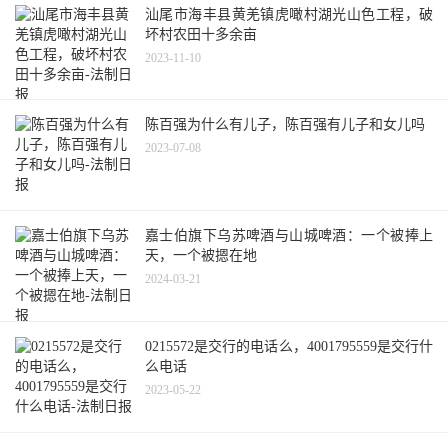
汕尾市海丰县黄羌镇虎噉村湖光山色工程，破
坏村农田十多余亩
2023-11-10
陈百强为什么有儿子，陈百强有儿子和女儿吗
2023-07-08
嘉士伯旗下乌苏啤酒与山城啤酒：一个被捧上
天，一个被摁在地
2024-03-21
0215572是交行的电话么，4001795559是交行什
么电话
2023-05-22