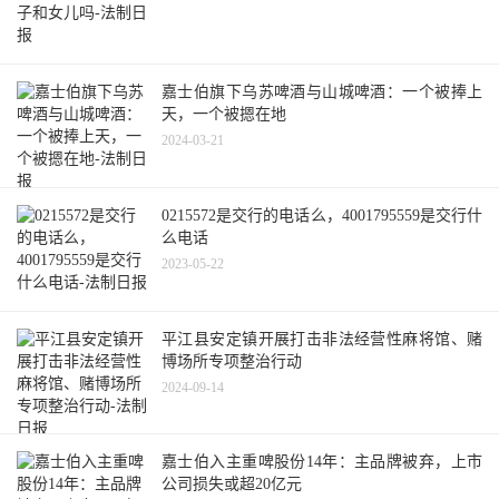
嘉士伯旗下乌苏啤酒与山城啤酒：一个被捧上
天，一个被摁在地
2024-03-21
0215572是交行的电话么，4001795559是交行什
么电话
2023-05-22
平江县安定镇开展打击非法经营性麻将馆、赌
博场所专项整治行动
2024-09-14
嘉士伯入主重啤股份14年：主品牌被弃，上市
公司损失或超20亿元