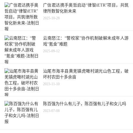
广信君达携手奥哲启动“律智iETR”项目，共筑
律所数智化新未来
2025-10-28
云南怒江：“警校家”协作机制破解未成年人游
戏“氪金”难题
2025-09-12
汕尾市海丰县黄羌镇虎噉村湖光山色工程，破
坏村农田十多余亩
2023-11-10
陈百强为什么有儿子，陈百强有儿子和女儿吗
2023-07-08