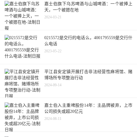
嘉士伯旗下乌苏啤酒与山城啤酒：一个被捧上
天，一个被摁在地
2024-03-21
0215572是交行的电话么，4001795559是交行什
么电话
2023-05-22
平江县安定镇开展打击非法经营性麻将馆、赌
博场所专项整治行动
2024-09-14
嘉士伯入主重啤股份14年：主品牌被弃，上市
公司损失或超20亿元
2024-08-11