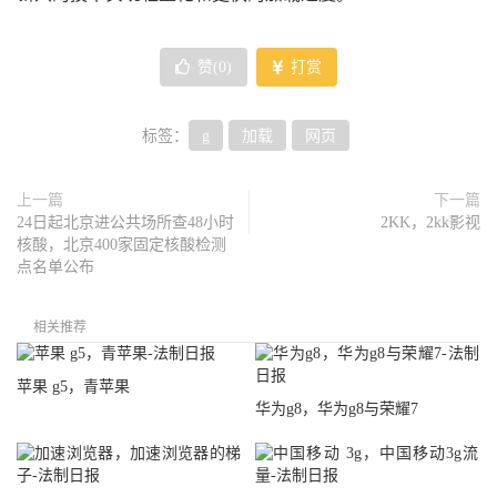
赞(
0
)
打赏
标签：
g
加载
网页
上一篇
下一篇
24日起北京进公共场所查48小时
2KK，2kk影视
核酸，北京400家固定核酸检测
点名单公布
相关推荐
苹果 g5，青苹果
华为g8，华为g8与荣耀7