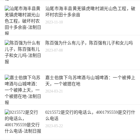
汕尾市海丰县黄羌镇虎噉村湖光山色工程，破
坏村农田十多余亩
2023-11-10
陈百强为什么有儿子，陈百强有儿子和女儿吗
2023-07-08
嘉士伯旗下乌苏啤酒与山城啤酒：一个被捧上
天，一个被摁在地
2024-03-21
0215572是交行的电话么，4001795559是交行什
么电话
2023-05-22