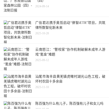
（四）
2024-09-14
广信君达携手奥哲启动“律智iETR”项目，共筑
律所数智化新未来
2025-10-28
云南怒江：“警校家”协作机制破解未成年人游
戏“氪金”难题
2025-09-12
汕尾市海丰县黄羌镇虎噉村湖光山色工程，破
坏村农田十多余亩
2023-11-10
陈百强为什么有儿子，陈百强有儿子和女儿吗