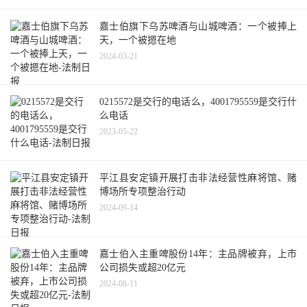
嘉士伯旗下乌苏啤酒与山城啤酒：一个被捧上
天，一个被摁在地
2024-03-21
0215572是交行的电话么，4001795559是交行什
么电话
2023-05-22
平江县安定镇开展打击非法经营性麻将馆、赌
博场所专项整治行动
2024-09-14
嘉士伯入主重啤股份14年：主品牌被弃，上市
公司损失或超20亿元
2024-08-11