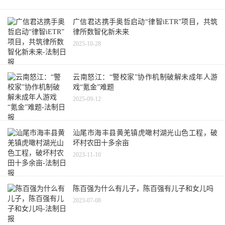
广信君达携手奥哲启动“律智iETR”项目，共筑
律所数智化新未来
2025-10-28
云南怒江：“警校家”协作机制破解未成年人游
戏“氪金”难题
2025-09-12
汕尾市海丰县黄羌镇虎噉村湖光山色工程，破
坏村农田十多余亩
2023-11-10
陈百强为什么有儿子，陈百强有儿子和女儿吗
2023-07-08