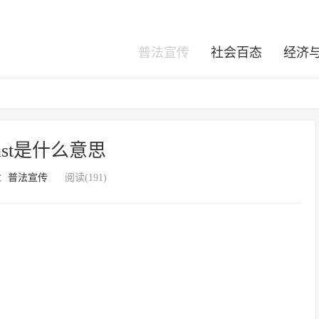
普法宣传
社会百态
经济
，inst是什么意思
：
普法宣传
阅读(191)