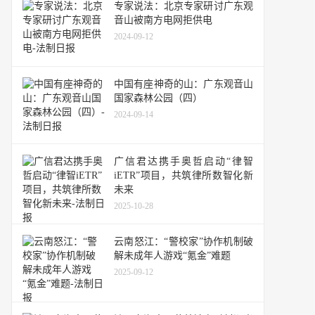
专家说法：北京专家研讨广东观
音山被南方电网拒供电
2024-09-12
中国有座神奇的山：广东观音山
国家森林公园（四）
2024-09-14
广信君达携手奥哲启动“律智
iETR”项目，共筑律所数智化新
未来
2025-10-28
云南怒江：“警校家”协作机制破
解未成年人游戏“氪金”难题
2025-09-12