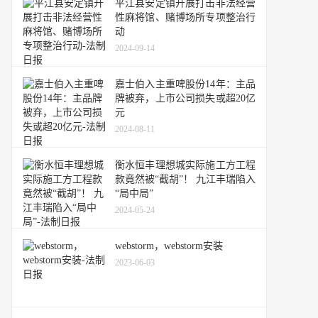
平江县安定镇开展打击非法经营
性麻将馆、赌博场所专项整治行
动
2024-09-14
嘉士伯入主重啤股份14年：主品
牌被弃，上市公司损失或超20亿
元
2024-08-11
衡水恒丰理想城实际施工方工程
款竟然被“截胡”！ 九江丰瑞陷入
“局中局”
2024-05-24
webstorm，webstorm安装
2023-06-03