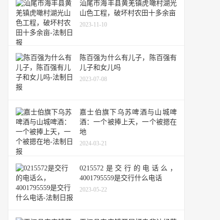
汕尾市海丰县黄羌镇虎噉村湖光
山色工程，破坏村农田十多余亩
2023-11-10
陈百强为什么有儿子，陈百强有
儿子和女儿吗
2023-07-08
嘉士伯旗下乌苏啤酒与山城啤
酒：一个被捧上天，一个被摁在
地
2024-03-21
0215572是交行的电话么，
4001795559是交行什么电话
2023-05-22