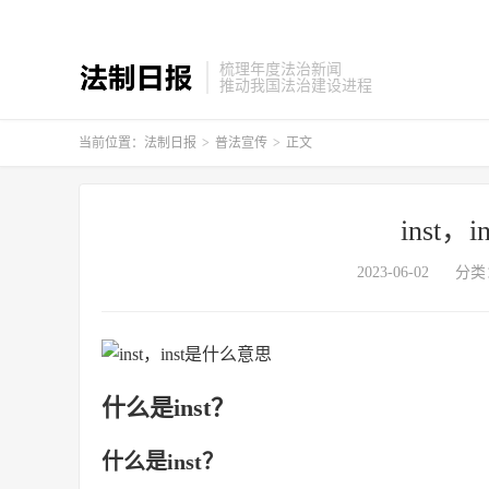
梳理年度法治新闻
推动我国法治建设进程
当前位置：
法制日报
>
普法宣传
>
正文
inst
2023-06-02
分类
什么是inst？
什么是inst？