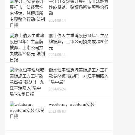
平江县安定镇开展打击非法经营
性麻将馆、赌博场所专项整治行
动
2024-09-14
嘉士伯入主重啤股份14年：主品
牌被弃，上市公司损失或超20亿
元
2024-08-11
衡水恒丰理想城实际施工方工程
款竟然被“截胡”！ 九江丰瑞陷入
“局中局”
2024-05-24
webstorm，webstorm安装
2023-06-03