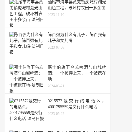
汕尾市海丰县黄羌镇虎噉村湖光
山色工程，破坏村农田十多余亩
2023-11-10
陈百强为什么有儿子，陈百强有
儿子和女儿吗
2023-07-08
嘉士伯旗下乌苏啤酒与山城啤
酒：一个被捧上天，一个被摁在
地
2024-03-21
0215572是交行的电话么，
4001795559是交行什么电话
2023-05-22