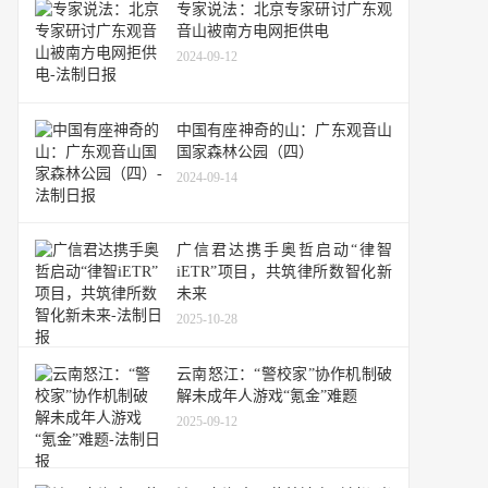
专家说法：北京专家研讨广东观
音山被南方电网拒供电
2024-09-12
中国有座神奇的山：广东观音山
国家森林公园（四）
2024-09-14
广信君达携手奥哲启动“律智
iETR”项目，共筑律所数智化新
未来
2025-10-28
云南怒江：“警校家”协作机制破
解未成年人游戏“氪金”难题
2025-09-12