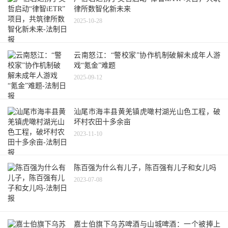
律所数智化新未来
2025-10-28
云南怒江：“警校家”协作机制破解未成年人游
戏“氪金”难题
2025-09-12
汕尾市海丰县黄羌镇虎噉村湖光山色工程，破
坏村农田十多余亩
2023-11-10
陈百强为什么有儿子，陈百强有儿子和女儿吗
2023-07-08
嘉士伯旗下乌苏啤酒与山城啤酒：一个被捧上