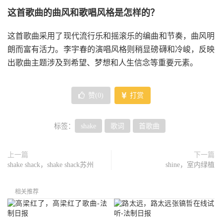
这首歌曲的曲风和歌唱风格是怎样的？
这首歌曲采用了现代流行乐和摇滚乐的编曲和节奏，曲风明
朗而富有活力。李宇春的演唱风格则稍显磅礴和冷峻，反映
出歌曲主题涉及到希望、梦想和人生信念等重要元素。
赞(
0
)
打赏
标签：
shake
歌词
首歌曲
上一篇
下一篇
shake shack，shake shack苏州
shine，室内绿植
相关推荐