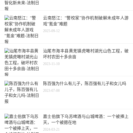
云南怒江：“警校家”协作机制破解未成年人游
戏“氪金”难题
2025-09-12
汕尾市海丰县黄羌镇虎噉村湖光山色工程，破
坏村农田十多余亩
2023-11-10
陈百强为什么有儿子，陈百强有儿子和女儿吗
2023-07-08
嘉士伯旗下乌苏啤酒与山城啤酒：一个被捧上
天，一个被摁在地
2024-03-21