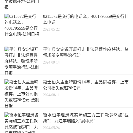
0215572是交行的电话么，4001795559是交行什
么电话
2023-05-22
平江县安定镇开展打击非法经营性麻将馆、赌
博场所专项整治行动
2024-09-14
嘉士伯入主重啤股份14年：主品牌被弃，上市
公司损失或超20亿元
2024-08-11
衡水恒丰理想城实际施工方工程款竟然被“截
胡”！ 九江丰瑞陷入“局中局”
2024-05-24