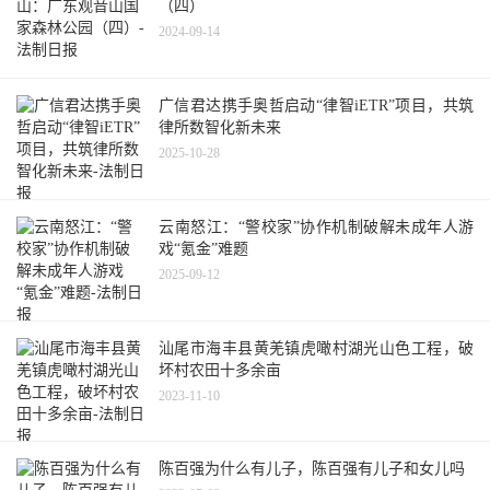
（四）
2024-09-14
广信君达携手奥哲启动“律智iETR”项目，共筑
律所数智化新未来
2025-10-28
云南怒江：“警校家”协作机制破解未成年人游
戏“氪金”难题
2025-09-12
汕尾市海丰县黄羌镇虎噉村湖光山色工程，破
坏村农田十多余亩
2023-11-10
陈百强为什么有儿子，陈百强有儿子和女儿吗