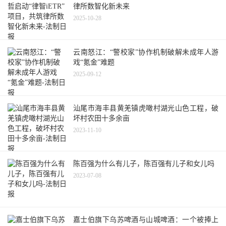
律所数智化新未来
2025-10-28
云南怒江：“警校家”协作机制破解未成年人游
戏“氪金”难题
2025-09-12
汕尾市海丰县黄羌镇虎噉村湖光山色工程，破
坏村农田十多余亩
2023-11-10
陈百强为什么有儿子，陈百强有儿子和女儿吗
2023-07-08
嘉士伯旗下乌苏啤酒与山城啤酒：一个被捧上