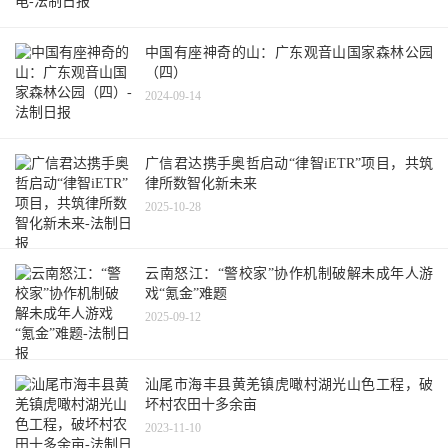
中国有座神奇的山：广东观音山国家森林公园
（四）
2024-09-14
广信君达携手奥哲启动“律智iETR”项目，共筑
律所数智化新未来
2025-10-28
云南怒江：“警校家”协作机制破解未成年人游
戏“氪金”难题
2025-09-12
汕尾市海丰县黄羌镇虎噉村湖光山色工程，破
坏村农田十多余亩
2023-11-10