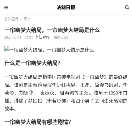
普法宣传
>
正文
一帘幽梦大结局，一帘幽梦大结局是什么
2023-06-04
分类：
普法宣传
阅读(215)
什么是一帘幽梦大结局？
一帘幽梦大结局是指中国古装电视剧《一帘幽梦》的最终结
局。该剧是由台湾导演李少红执导，王晶、简嫚书编剧，李
若彤、刘德华、 袁咏仪、周海媚等主演。该剧于1998年首
播，讲述了梦姑娘（李若彤饰）和四个男子之间生死离别的
故事。
一帘幽梦大结局有哪些剧情？