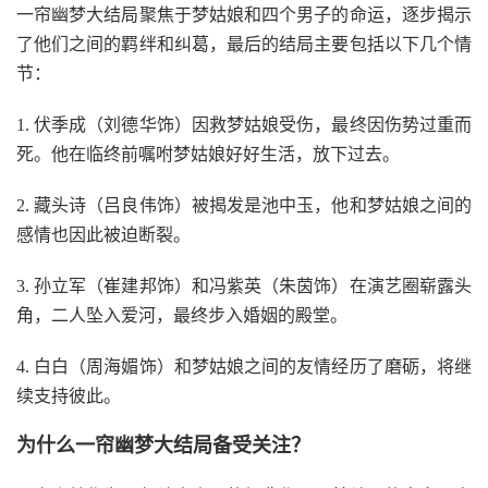
一帘幽梦大结局聚焦于梦姑娘和四个男子的命运，逐步揭示
了他们之间的羁绊和纠葛，最后的结局主要包括以下几个情
节：
1. 伏季成（刘德华饰）因救梦姑娘受伤，最终因伤势过重而
死。他在临终前嘱咐梦姑娘好好生活，放下过去。
2. 藏头诗（吕良伟饰）被揭发是池中玉，他和梦姑娘之间的
感情也因此被迫断裂。
3. 孙立军（崔建邦饰）和冯紫英（朱茵饰）在演艺圈崭露头
角，二人坠入爱河，最终步入婚姻的殿堂。
4. 白白（周海媚饰）和梦姑娘之间的友情经历了磨砺，将继
续支持彼此。
为什么一帘幽梦大结局备受关注？