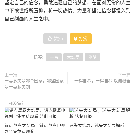
坚定自己的信念，勇敢追逐自己的梦想，在面对无常的人生
中不被世俗所压抑，将一切热情、力量和坚定信念都投入到
自己刻画的人生之中。
赞(
0
)
打赏
标签：
一帘
大结局
幽梦
上一篇
下一篇
一妻多夫是哪个国家，哪些国家
一得自矜，一得自矜 以偏概全
是一妻多夫制
相关推荐
错点鸳鸯大结局，错点鸳鸯电视
迷失大结局，迷失大结局解析
剧全集免费观看