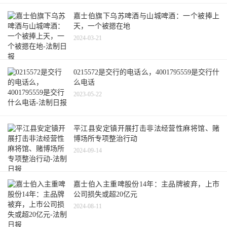
嘉士伯旗下乌苏啤酒与山城啤酒：一个被捧上
天，一个被摁在地
2024-03-21
0215572是交行的电话么，4001795559是交行什
么电话
2023-05-22
平江县安定镇开展打击非法经营性麻将馆、赌
博场所专项整治行动
2024-09-14
嘉士伯入主重啤股份14年：主品牌被弃，上市
公司损失或超20亿元
2024-08-11