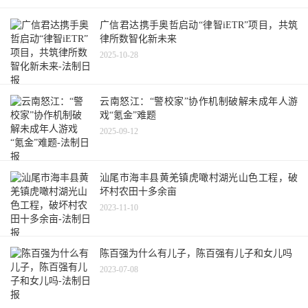
广信君达携手奥哲启动“律智iETR”项目，共筑
律所数智化新未来
2025-10-28
云南怒江：“警校家”协作机制破解未成年人游
戏“氪金”难题
2025-09-12
汕尾市海丰县黄羌镇虎噉村湖光山色工程，破
坏村农田十多余亩
2023-11-10
陈百强为什么有儿子，陈百强有儿子和女儿吗
2023-07-08