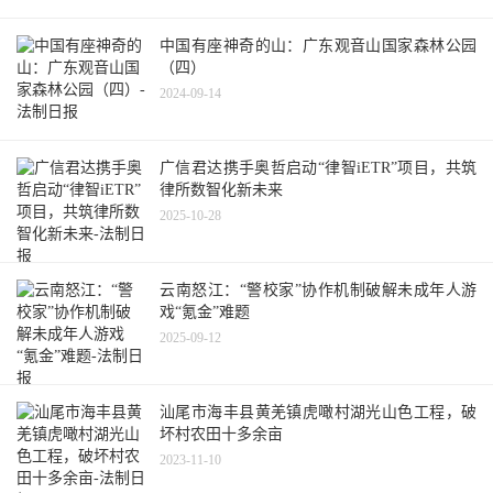
中国有座神奇的山：广东观音山国家森林公园
（四）
2024-09-14
广信君达携手奥哲启动“律智iETR”项目，共筑
律所数智化新未来
2025-10-28
云南怒江：“警校家”协作机制破解未成年人游
戏“氪金”难题
2025-09-12
汕尾市海丰县黄羌镇虎噉村湖光山色工程，破
坏村农田十多余亩
2023-11-10