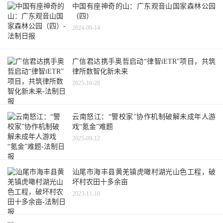
中国有座神奇的山：广东观音山国家森林公园
（四）
2024-09-14
广信君达携手奥哲启动“律智iETR”项目，共筑
律所数智化新未来
2025-10-28
云南怒江：“警校家”协作机制破解未成年人游
戏“氪金”难题
2025-09-12
汕尾市海丰县黄羌镇虎噉村湖光山色工程，破
坏村农田十多余亩
2023-11-10