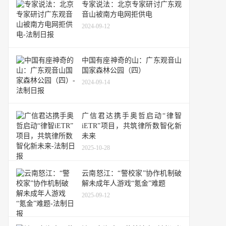
专家说法：北京专家研讨广东观
音山被南方电网拒供电
2024-09-12
中国有座神奇的山：广东观音山
国家森林公园（四）
2024-09-14
广信君达携手奥哲启动“律智
iETR”项目，共筑律所数智化新
未来
2025-10-28
云南怒江：“警校家”协作机制破
解未成年人游戏“氪金”难题
2025-09-12