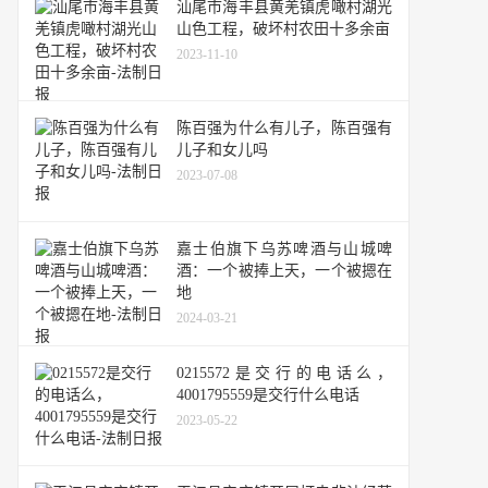
汕尾市海丰县黄羌镇虎噉村湖光
山色工程，破坏村农田十多余亩
2023-11-10
陈百强为什么有儿子，陈百强有
儿子和女儿吗
2023-07-08
嘉士伯旗下乌苏啤酒与山城啤
酒：一个被捧上天，一个被摁在
地
2024-03-21
0215572是交行的电话么，
4001795559是交行什么电话
2023-05-22