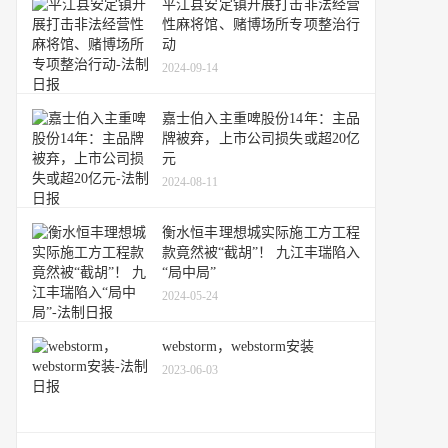
平江县安定镇开展打击非法经营
性麻将馆、赌博场所专项整治行
动
2024-09-14
嘉士伯入主重啤股份14年：主品
牌被弃，上市公司损失或超20亿
元
2024-08-11
衡水恒丰理想城实际施工方工程
款竟然被“截胡”！ 九江丰瑞陷入
“局中局”
2024-05-24
webstorm，webstorm安装
2023-06-03