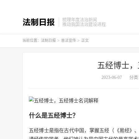
梳理年度法治新闻
推动我国法治建设进程
当前位置：
法制日报
>
普法宣传
>
正文
五经博士，
2023-06-07
分类
什么是五经博士？
五经博士是指在古代中国，掌握五经（《易经》