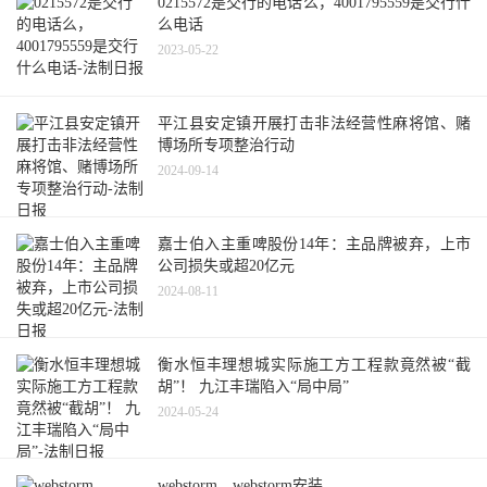
0215572是交行的电话么，4001795559是交行什
么电话
2023-05-22
平江县安定镇开展打击非法经营性麻将馆、赌
博场所专项整治行动
2024-09-14
嘉士伯入主重啤股份14年：主品牌被弃，上市
公司损失或超20亿元
2024-08-11
衡水恒丰理想城实际施工方工程款竟然被“截
胡”！ 九江丰瑞陷入“局中局”
2024-05-24
webstorm，webstorm安装