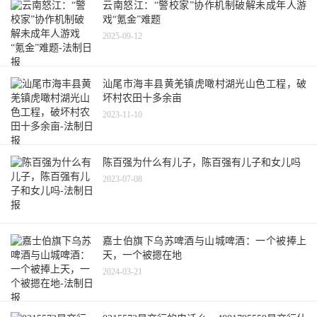
云南怒江：“警校家”协作机制破解未成年人游
戏“氪金”难题
2025-09-12
汕尾市海丰县黄羌镇虎噉村湖光山色工程，破
坏村农田十多余亩
2023-11-10
陈百强为什么有儿子，陈百强有儿子和女儿吗
2023-07-08
嘉士伯旗下乌苏啤酒与山城啤酒：一个被捧上
天，一个被摁在地
2024-03-21