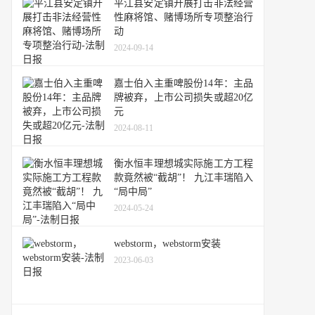
平江县安定镇开展打击非法经营
性麻将馆、赌博场所专项整治行
动
2024-09-14
嘉士伯入主重啤股份14年：主品
牌被弃，上市公司损失或超20亿
元
2024-08-11
衡水恒丰理想城实际施工方工程
款竟然被“截胡”！ 九江丰瑞陷入
“局中局”
2024-05-24
webstorm，webstorm安装
2023-06-03