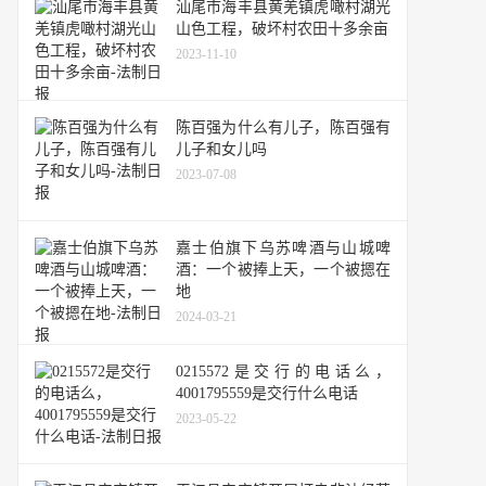
汕尾市海丰县黄羌镇虎噉村湖光
山色工程，破坏村农田十多余亩
2023-11-10
陈百强为什么有儿子，陈百强有
儿子和女儿吗
2023-07-08
嘉士伯旗下乌苏啤酒与山城啤
酒：一个被捧上天，一个被摁在
地
2024-03-21
0215572是交行的电话么，
4001795559是交行什么电话
2023-05-22