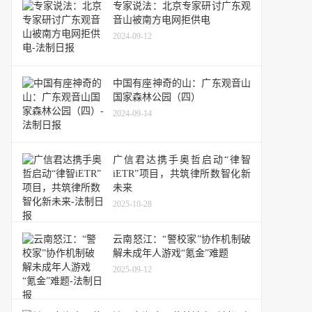
专家说法：北京专家研讨广东观
音山被南方电网拒供电
2024-09-12
中国有座神奇的山：广东观音山
国家森林公园（四）
2024-09-14
广信君达携手奥哲启动“律智
iETR”项目，共筑律所数智化新
未来
2025-10-28
云南怒江：“警校家”协作机制破
解未成年人游戏“氪金”难题
2025-09-12