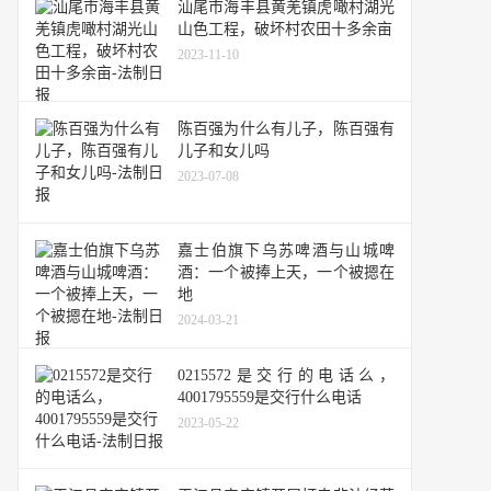
汕尾市海丰县黄羌镇虎噉村湖光
山色工程，破坏村农田十多余亩
2023-11-10
陈百强为什么有儿子，陈百强有
儿子和女儿吗
2023-07-08
嘉士伯旗下乌苏啤酒与山城啤
酒：一个被捧上天，一个被摁在
地
2024-03-21
0215572是交行的电话么，
4001795559是交行什么电话
2023-05-22