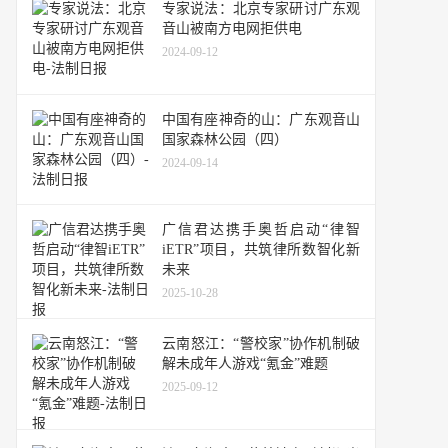
专家说法：北京专家研讨广东观
音山被南方电网拒供电
2024-09-12
中国有座神奇的山：广东观音山
国家森林公园（四）
2024-09-14
广信君达携手奥哲启动“律智
iETR”项目，共筑律所数智化新
未来
2025-10-28
云南怒江：“警校家”协作机制破
解未成年人游戏“氪金”难题
2025-09-12