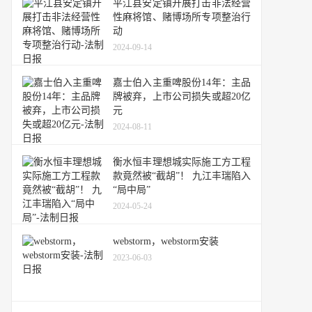
平江县安定镇开展打击非法经营
性麻将馆、赌博场所专项整治行
动
2024-09-14
嘉士伯入主重啤股份14年：主品
牌被弃，上市公司损失或超20亿
元
2024-08-11
衡水恒丰理想城实际施工方工程
款竟然被“截胡”！ 九江丰瑞陷入
“局中局”
2024-05-24
webstorm，webstorm安装
2023-06-03