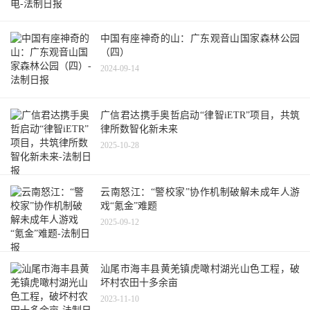
中国有座神奇的山：广东观音山国家森林公园
（四）
2024-09-14
广信君达携手奥哲启动“律智iETR”项目，共筑
律所数智化新未来
2025-10-28
云南怒江：“警校家”协作机制破解未成年人游
戏“氪金”难题
2025-09-12
汕尾市海丰县黄羌镇虎噉村湖光山色工程，破
坏村农田十多余亩
2023-11-10