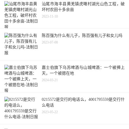
汕尾市海丰县黄羌镇虎噉村湖光山色工程，破
坏村农田十多余亩
2023-11-10
陈百强为什么有儿子，陈百强有儿子和女儿吗
2023-07-08
嘉士伯旗下乌苏啤酒与山城啤酒：一个被捧上
天，一个被摁在地
2024-03-21
0215572是交行的电话么，4001795559是交行什
么电话
2023-05-22