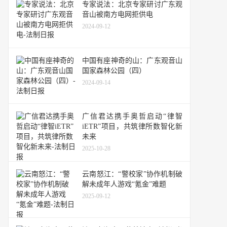
专家说法：北京专家研讨广东观
音山被南方电网拒供电
2024-09-12
中国有座神奇的山：广东观音山
国家森林公园（四）
2024-09-14
广信君达携手奥哲启动“律智
iETR”项目，共筑律所数智化新
未来
2025-10-28
云南怒江：“警校家”协作机制破
解未成年人游戏“氪金”难题
2025-09-12