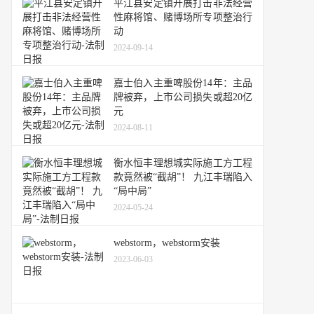
平江县安定镇开展打击非法经营
性麻将馆、赌博场所专项整治行
动
2024-09-14
嘉士伯入主重啤股份14年：主品
牌被弃，上市公司损失或超20亿
元
2024-08-11
衡水恒丰理想城实际施工方工程
款竟然被“截胡”！ 九江丰瑞陷入
“局中局”
2024-05-24
webstorm，webstorm安装
2023-06-03