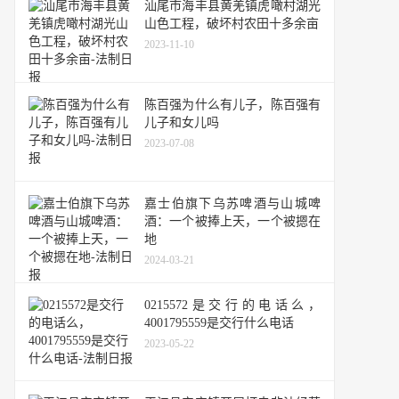
汕尾市海丰县黄羌镇虎噉村湖光
山色工程，破坏村农田十多余亩
2023-11-10
陈百强为什么有儿子，陈百强有
儿子和女儿吗
2023-07-08
嘉士伯旗下乌苏啤酒与山城啤
酒：一个被捧上天，一个被摁在
地
2024-03-21
0215572是交行的电话么，
4001795559是交行什么电话
2023-05-22