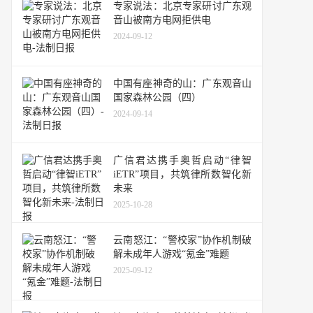
专家说法：北京专家研讨广东观
音山被南方电网拒供电
2024-09-12
中国有座神奇的山：广东观音山
国家森林公园（四）
2024-09-14
广信君达携手奥哲启动“律智
iETR”项目，共筑律所数智化新
未来
2025-10-28
云南怒江：“警校家”协作机制破
解未成年人游戏“氪金”难题
2025-09-12