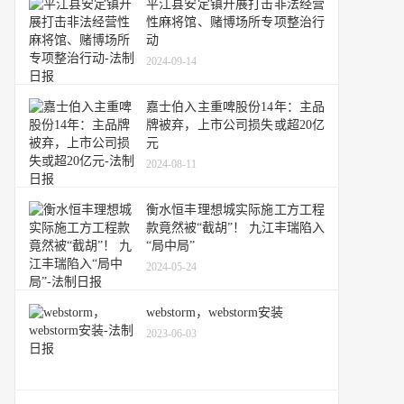
平江县安定镇开展打击非法经营
性麻将馆、赌博场所专项整治行
动
2024-09-14
嘉士伯入主重啤股份14年：主品
牌被弃，上市公司损失或超20亿
元
2024-08-11
衡水恒丰理想城实际施工方工程
款竟然被“截胡”！ 九江丰瑞陷入
“局中局”
2024-05-24
webstorm，webstorm安装
2023-06-03