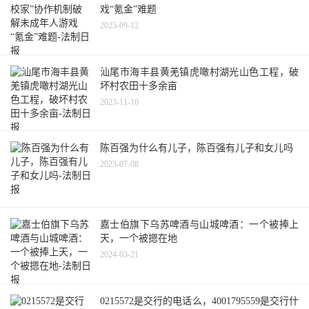
戏“氪金”难题
2025-09-12
汕尾市海丰县黄羌镇虎噉村湖光山色工程，破
坏村农田十多余亩
2023-11-10
陈百强为什么有儿子，陈百强有儿子和女儿吗
2023-07-08
嘉士伯旗下乌苏啤酒与山城啤酒：一个被捧上
天，一个被摁在地
2024-03-21
0215572是交行的电话么，4001795559是交行什