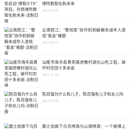
律所数智化新未来
2025-10-28
云南怒江：“警校家”协作机制破解未成年人游
戏“氪金”难题
2025-09-12
汕尾市海丰县黄羌镇虎噉村湖光山色工程，破
坏村农田十多余亩
2023-11-10
陈百强为什么有儿子，陈百强有儿子和女儿吗
2023-07-08
嘉士伯旗下乌苏啤酒与山城啤酒：一个被捧上