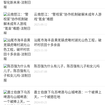
云南怒江：“警校家”协作机制破解未成年人游
戏“氪金”难题
2025-09-12
汕尾市海丰县黄羌镇虎噉村湖光山色工程，破
坏村农田十多余亩
2023-11-10
陈百强为什么有儿子，陈百强有儿子和女儿吗
2023-07-08
嘉士伯旗下乌苏啤酒与山城啤酒：一个被捧上
天，一个被摁在地
2024-03-21