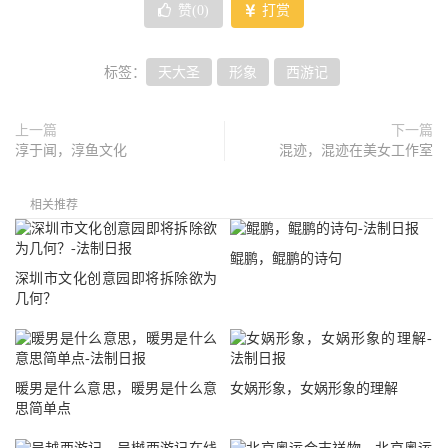
赞(
0
)
打赏
标签：
天大圣
形象
西游记
上一篇
下一篇
淳于闻，淳鱼文化
混迹，混迹在美女工作室
相关推荐
鲲鹏，鲲鹏的诗句
深圳市文化创意园即将拆除欲为
几何？
暖男是什么意思，暖男是什么意
女娲形象，女娲形象的理解
思简单点