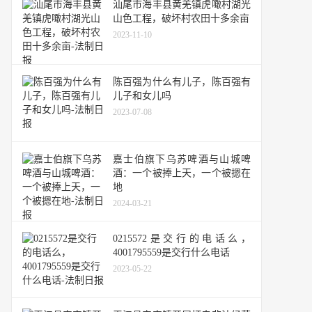
汕尾市海丰县黄羌镇虎噉村湖光
山色工程，破坏村农田十多余亩
2023-11-10
陈百强为什么有儿子，陈百强有
儿子和女儿吗
2023-07-08
嘉士伯旗下乌苏啤酒与山城啤
酒：一个被捧上天，一个被摁在
地
2024-03-21
0215572是交行的电话么，
4001795559是交行什么电话
2023-05-22