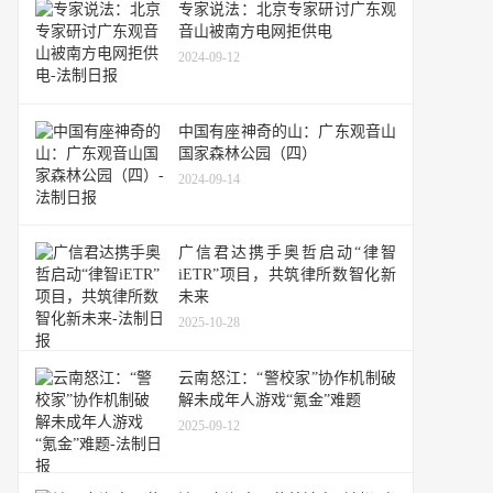
专家说法：北京专家研讨广东观
音山被南方电网拒供电
2024-09-12
中国有座神奇的山：广东观音山
国家森林公园（四）
2024-09-14
广信君达携手奥哲启动“律智
iETR”项目，共筑律所数智化新
未来
2025-10-28
云南怒江：“警校家”协作机制破
解未成年人游戏“氪金”难题
2025-09-12