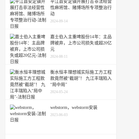
平江县安定镇开展打击非法经营
性麻将馆、赌博场所专项整治行
动
2024-09-14
嘉士伯入主重啤股份14年：主品
牌被弃，上市公司损失或超20亿
元
2024-08-11
衡水恒丰理想城实际施工方工程
款竟然被“截胡”！ 九江丰瑞陷入
“局中局”
2024-05-24
webstorm，webstorm安装
2023-06-03