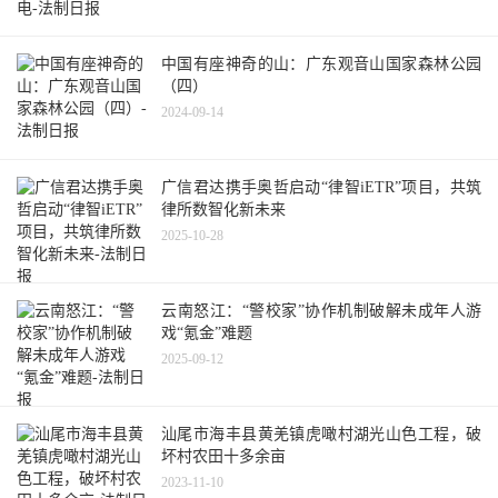
中国有座神奇的山：广东观音山国家森林公园
（四）
2024-09-14
广信君达携手奥哲启动“律智iETR”项目，共筑
律所数智化新未来
2025-10-28
云南怒江：“警校家”协作机制破解未成年人游
戏“氪金”难题
2025-09-12
汕尾市海丰县黄羌镇虎噉村湖光山色工程，破
坏村农田十多余亩
2023-11-10