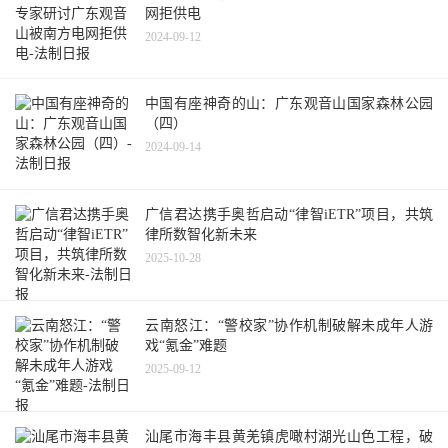
网拒供电
2024-09-12
中国有座神奇的山：广东观音山国家森林公园
（四）
2024-09-14
广信君达携手奥哲启动“律智iETR”项目，共筑
律所数智化新未来
2025-10-28
云南怒江：“警校家”协作机制破解未成年人游
戏“氪金”难题
2025-09-12
汕尾市海丰县黄羌镇虎噉村湖光山色工程，破