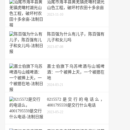
汕尾市海丰县黄羌镇虎噉村湖光
山色工程，破坏村农田十多余亩
2023-11-10
陈百强为什么有儿子，陈百强有
儿子和女儿吗
2023-07-08
嘉士伯旗下乌苏啤酒与山城啤
酒：一个被捧上天，一个被摁在
地
2024-03-21
0215572是交行的电话么，
4001795559是交行什么电话
2023-05-22