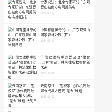
专家说法：北京专家研讨广东观
音山被南方电网拒供电
2024-09-12
中国有座神奇的山：广东观音山
国家森林公园（四）
2024-09-14
广信君达携手奥哲启动“律智
iETR”项目，共筑律所数智化新
未来
2025-10-28
云南怒江：“警校家”协作机制破
解未成年人游戏“氪金”难题
2025-09-12