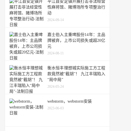
平江县安定镇开展打击非法经营
性麻将馆、赌博场所专项整治行
动
2024-09-14
嘉士伯入主重啤股份14年：主品
牌被弃，上市公司损失或超20亿
元
2024-08-11
衡水恒丰理想城实际施工方工程
款竟然被“截胡”！ 九江丰瑞陷入
“局中局”
2024-05-24
webstorm，webstorm安装
2023-06-03