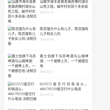
汕尾市海丰县黄羌镇虎噉村湖光
山色工程，破坏村农田十多余亩
2023-11-10
陈百强为什么有儿子，陈百强有
儿子和女儿吗
2023-07-08
嘉士伯旗下乌苏啤酒与山城啤
酒：一个被捧上天，一个被摁在
地
2024-03-21
0215572是交行的电话么，
4001795559是交行什么电话
2023-05-22