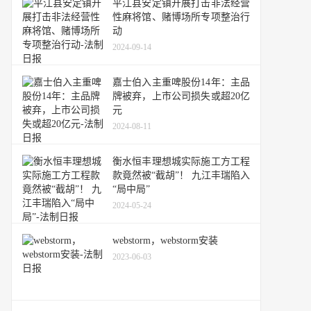
平江县安定镇开展打击非法经营
性麻将馆、赌博场所专项整治行
动
2024-09-14
嘉士伯入主重啤股份14年：主品
牌被弃，上市公司损失或超20亿
元
2024-08-11
衡水恒丰理想城实际施工方工程
款竟然被“截胡”！ 九江丰瑞陷入
“局中局”
2024-05-24
webstorm，webstorm安装
2023-06-03