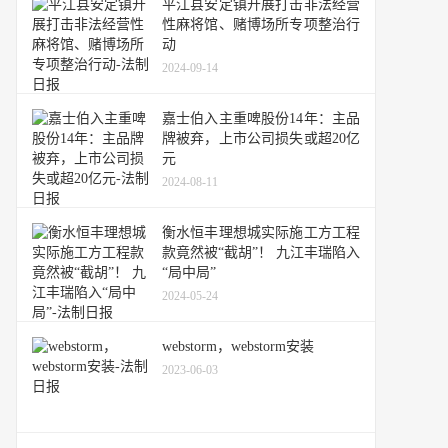
平江县安定镇开展打击非法经营
性麻将馆、赌博场所专项整治行
动
2024-09-14
嘉士伯入主重啤股份14年：主品
牌被弃，上市公司损失或超20亿
元
2024-08-11
衡水恒丰理想城实际施工方工程
款竟然被“截胡”！ 九江丰瑞陷入
“局中局”
2024-05-24
webstorm，webstorm安装
2023-06-03