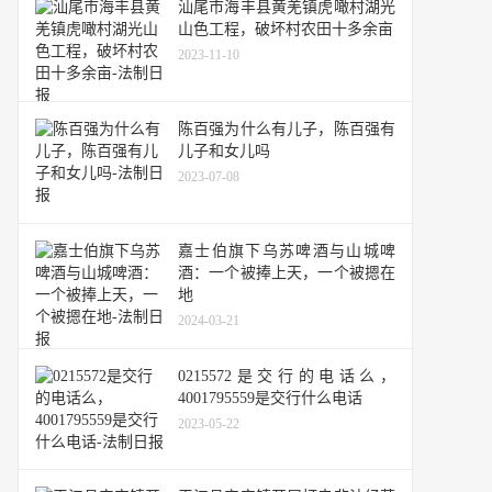
汕尾市海丰县黄羌镇虎噉村湖光
山色工程，破坏村农田十多余亩
2023-11-10
陈百强为什么有儿子，陈百强有
儿子和女儿吗
2023-07-08
嘉士伯旗下乌苏啤酒与山城啤
酒：一个被捧上天，一个被摁在
地
2024-03-21
0215572是交行的电话么，
4001795559是交行什么电话
2023-05-22