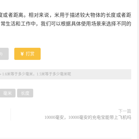
度或者距离。相对来说，米用于描述较大物体的长度或者距
日常生活和工作中，我们可以根据具体使用场景来选择不同的
0
)
打赏
»
1.6米等于多少毫米，1.5米等于多少毫米呢
毫米
长度
下一篇
10000毫安，10000毫安的充电宝能带上飞机吗