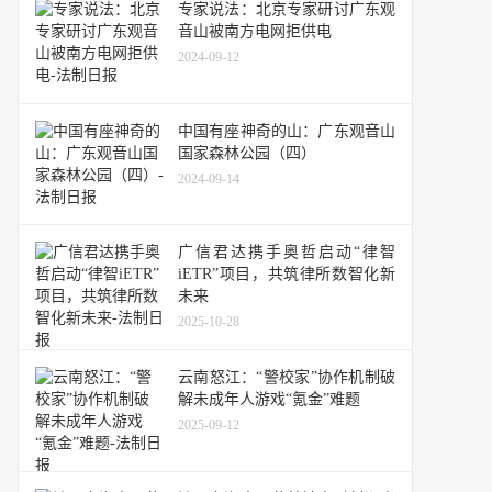
专家说法：北京专家研讨广东观
音山被南方电网拒供电
2024-09-12
中国有座神奇的山：广东观音山
国家森林公园（四）
2024-09-14
广信君达携手奥哲启动“律智
iETR”项目，共筑律所数智化新
未来
2025-10-28
云南怒江：“警校家”协作机制破
解未成年人游戏“氪金”难题
2025-09-12