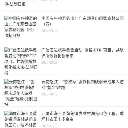
中国有座神奇的山：广东观音山国家森林公园
（四）
2024-09-14
广信君达携手奥哲启动“律智iETR”项目，共筑
律所数智化新未来
2025-10-28
云南怒江：“警校家”协作机制破解未成年人游
戏“氪金”难题
2025-09-12
汕尾市海丰县黄羌镇虎噉村湖光山色工程，破
坏村农田十多余亩
2023-11-10