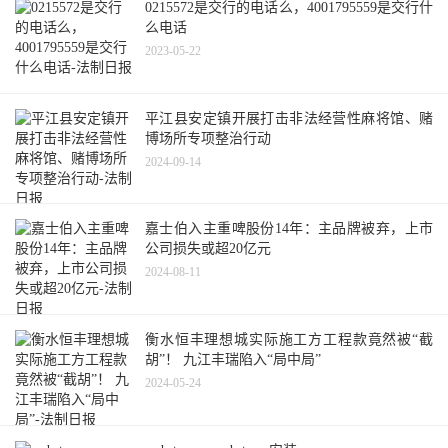
0215572是交行的电话么，4001795559是交行什
么电话
2023-05-22
平江县安定镇开展打击非法经营性麻将馆、赌
博场所专项整治行动
2024-09-14
嘉士伯入主重啤股份14年：主品牌被弃，上市
公司损失或超20亿元
2024-08-11
衡水恒丰理想城实际施工方工程款竟然被“截
胡”！ 九江丰瑞陷入“局中局”
2024-05-24