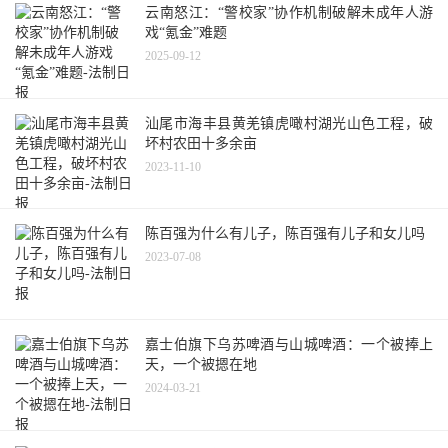
云南怒江：“警校家”协作机制破解未成年人游
戏“氪金”难题
2025-09-12
汕尾市海丰县黄羌镇虎噉村湖光山色工程，破
坏村农田十多余亩
2023-11-10
陈百强为什么有儿子，陈百强有儿子和女儿吗
2023-07-08
嘉士伯旗下乌苏啤酒与山城啤酒：一个被捧上
天，一个被摁在地
2024-03-21