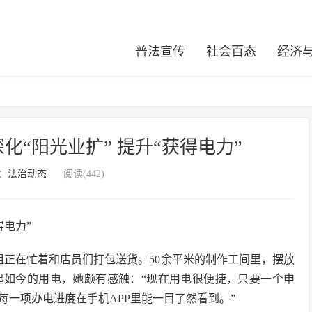
普法宣传
社会百态
经济
“阳光业扩” 提升“获得电力”
：
法治动态
阅读(442)
姐正在忙着和店员们打包送货。50余平米的制作工间里，摆放
起如今的用电，她颇有感触：“现在用电很便捷，只要一个申
一项办电进度在手机APP里能一目了然看到。”