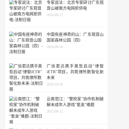
专家说法：北京专家研讨广东观
音山被南方电网拒供电
2024-09-12
中国有座神奇的山：广东观音山
国家森林公园（四）
2024-09-14
广信君达携手奥哲启动“律智
iETR”项目，共筑律所数智化新
未来
2025-10-28
云南怒江：“警校家”协作机制破
解未成年人游戏“氪金”难题
2025-09-12