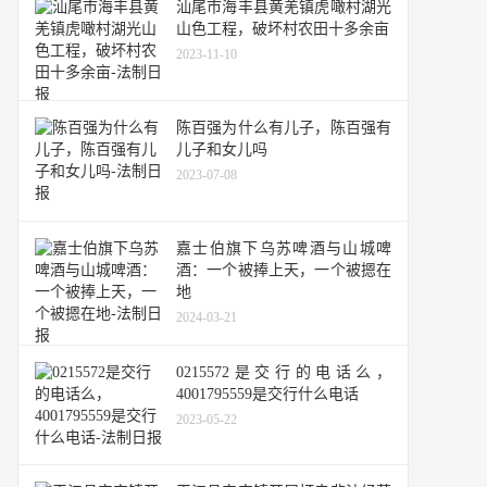
汕尾市海丰县黄羌镇虎噉村湖光
山色工程，破坏村农田十多余亩
2023-11-10
陈百强为什么有儿子，陈百强有
儿子和女儿吗
2023-07-08
嘉士伯旗下乌苏啤酒与山城啤
酒：一个被捧上天，一个被摁在
地
2024-03-21
0215572是交行的电话么，
4001795559是交行什么电话
2023-05-22