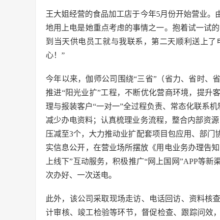
王大姐经营的食品加工店于今年5月份开始营业。
地用上电是她重点考虑的事情之一。抱着试一试的
到当天供电员工就与我联系，第二天顺利送上了
心！”
今年以来，伽师公司围绕“三省”（省力、省时、
推进“阳光业扩”工程，不断优化营商环境，提升
理与报装客户“一对一”全过程负责、常态化联系机
减少办电资料；认真梳理业务流程，整合内部资源
压减至3个，大力推动业扩配套项目包应用、部门
实信息公开，在营业场所摆放《用电业务办理告知
上线下”互动服务，积极推广“网上国网”APP等
次办好、一次送电。
此外，该公司采取现场走访、电话回访、资料核
计审核、竣工检验等环节，督促检查、跟踪问效，