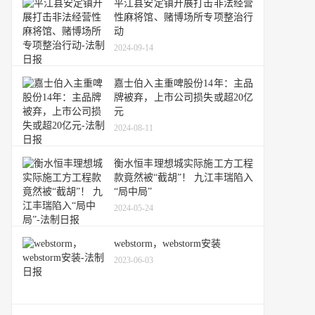
平江县安定镇开展打击非法经营
性麻将馆、赌博场所专项整治行
动
2024-09-14
嘉士伯入主重啤股份14年：主品
牌被弃，上市公司损失或超20亿
元
2024-08-11
衡水恒丰理想城实际施工方工程
款竟然被“截胡”！ 九江丰瑞陷入
“局中局”
2024-05-24
webstorm，webstorm安装
2023-06-03