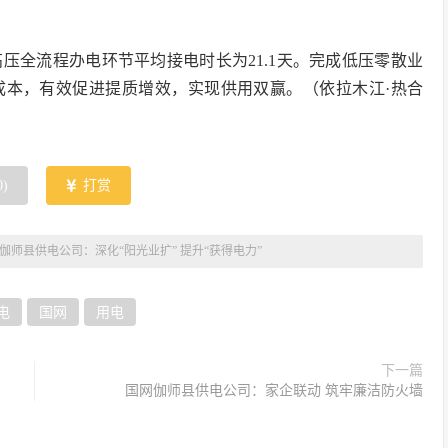
压全流程办电环节平均接电时长为21.1天。完成低压零散业
金成本，有效促进提质增效，实现供用双赢。（依拉木江·热合
0
)
打赏
伽师县供电公司：深化“阳光业扩” 提升“获得电力”
电
国网
用电
下一篇
国网伽师县供电公司：家企联动 筑牢廉洁防火墙