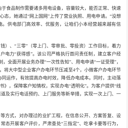
由于食品制作需要诸多用电设备，容量较大，能否正常、快速
心态，她通过“网上国网”上传了营业执照、用电申请。“没想
电。供电部门高效率、优服务，让咱们小本经营越来越有信
省钱）、“三零”（零上门、零审批、零投资）工作目标，着力
客户电力“获得感”。该公司严格执行首问责任制，建立客户经
制，全面开展业务办理“一次性告知”、用电申请“一证受理”，
，将大中型企业客户办电环节压减至4个，小微客户办电环节
协同运作，有效提高办电时效，降低办电成本。同时，主动落
书》，保障客户知情权，实现办电“透明化”。为客户提供“线
新渠道及实行电话预约、上门服务等新举措，实现一次上门、一
查等方式，对办理过的业扩工程，在信息公开、方案答复、设
常态开展客户评价，严肃查处“三指定”、吃拿卡要等行为，