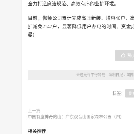
全力打造廉洁规范、高效有序的业扩环境。
目前，伽师公司累计完成高压新装、增容46户，高
扩减免2147户，显著降低用户办电的时间、资
曼）
赞(
未经允许不得转载：
法制日报
»
国网
标签：
供
上一篇
中国有座神奇的山：广东观音山国家森林公园（四）
相关推荐