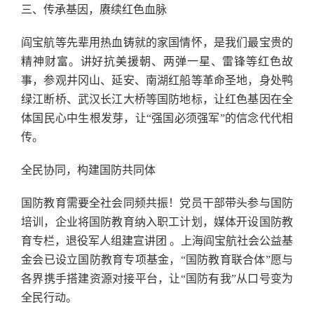
三、传承基因，赓续红色血脉
阎宝航等先辈用热血铸就的家国情怀，是我们最宝贵的
精神财富。讲好抗美援朝、两弹一星、雷锋等红色故
事，参观井冈山、延安、南湖红船等革命圣地，身处鸭
绿江断桥、武汉长江大桥等国防地标，让红色基因在全
体国民心中生根发芽，让“强国必须强军”的信念代代相
传。
全民协同，构建国防共同体
国防教育需要全社会同频共振！党员干部带头参与国防
培训，企业将国防教育纳入职工计划，媒体开设国防教
育专栏，退役军人组建宣讲团 。上海阎宝航社会公益基
金会已设立国防教育专项基金，“国防教育联合体”愿与
各界携手搭建资源对接平台，让“国防有我”从口号变为
全民行动。