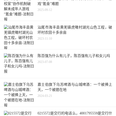
戏“氪金”难题
2025-09-12
汕尾市海丰县黄羌镇虎噉村湖光山色工程，破
坏村农田十多余亩
2023-11-10
陈百强为什么有儿子，陈百强有儿子和女儿吗
2023-07-08
嘉士伯旗下乌苏啤酒与山城啤酒：一个被捧上
天，一个被摁在地
2024-03-21
0215572是交行的电话么，4001795559是交行什