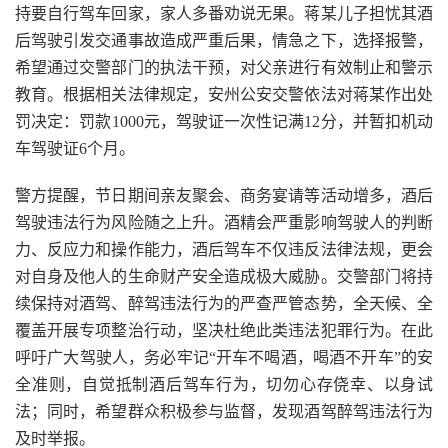
持要自行驾车回家，家人多番劝说无果。蒋某儿子担忧其酒
后驾驶引发交通事故造成严重后果，情急之下，选择报警，
希望通过交警部门的执法干预，对父亲进行有效制止和警示
教育。根据相关法律规定，安州公安交警依法对蒋某作出处
罚决定：罚款1000元，驾驶证一次性记满12分，并暂扣机动
车驾驶证6个月。
警方提醒，节日期间亲友聚会、商务宴请等活动增多，酒后
驾驶违法行为风险随之上升。酒精会严重影响驾驶人的判断
力、反应力和操作能力，酒后驾车不仅违反法律法规，更会
对自身及他人的生命财产安全造成极大威胁。交警部门将持
续保持对酒驾、醉驾违法行为的严查严管态势，全天候、全
覆盖开展专项整治行动，坚决杜绝此类违法犯罪行为。在此
呼吁广大驾驶人，务必牢记“开车不喝酒，喝酒不开车”的安
全准则，自觉抵制酒后驾车行为，切勿心存侥幸、以身试
法；同时，希望群众积极参与监督，发现酒驾醉驾违法行为
及时举报。