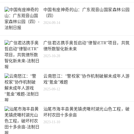
中国有座神奇的山：广东观音山国家森林公园
（四）
2024-09-14
广信君达携手奥哲启动“律智iETR”项目，共筑
律所数智化新未来
2025-10-28
云南怒江：“警校家”协作机制破解未成年人游
戏“氪金”难题
2025-09-12
汕尾市海丰县黄羌镇虎噉村湖光山色工程，破
坏村农田十多余亩
2023-11-10