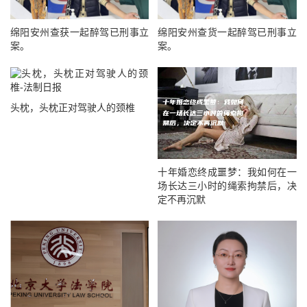
绵阳安州查获一起醉驾已刑事立
绵阳安州查货一起醉驾已刑事立
案。
案。
头枕，头枕正对驾驶人的颈椎
十年婚恋终成噩梦：我如何在一
场长达三小时的绳索拘禁后，决
定不再沉默