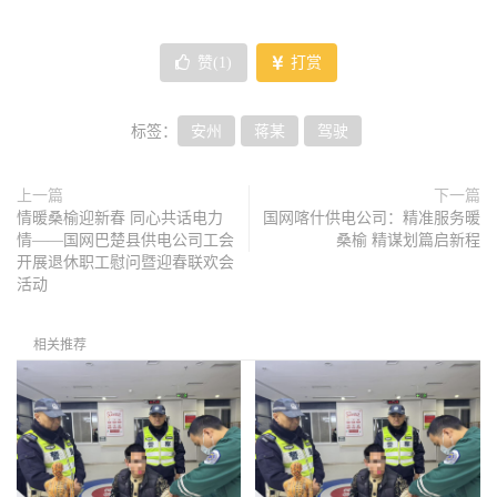
赞(
1
)
打赏
标签：
安州
蒋某
驾驶
上一篇
下一篇
情暖桑榆迎新春 同心共话电力
国网喀什供电公司：精准服务暖
情——国网巴楚县供电公司工会
桑榆 精谋划篇启新程
开展退休职工慰问暨迎春联欢会
活动
相关推荐