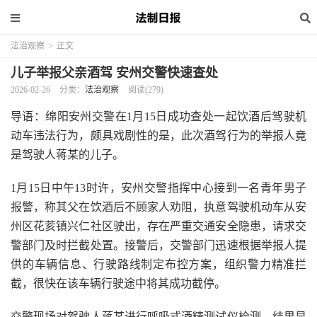
法治观察
>
正文
儿子举报父亲酒驾 安州交警快速查处
2026-02-26
分类：
法治观察
阅读(279)
导语：绵阳安州交警在1月15日成功查处一起饮酒后驾驶机
动车违法行为，颇具戏剧性的是，此次酒驾行为的举报人竟
是驾驶人蒋某的儿子。
1月15日中午13时许，安州交警指挥中心接到一名青年男子
报警，称其父在饮酒后不顾家人劝阻，执意驾驶机动车从安
州区花荄镇兴仁社区驶出，存在严重交通安全隐患，请求交
警部门及时拦截处置。接警后，交警部门迅速根据举报人提
供的车辆信息、行驶路线制定布控方案，组织警力精准拦
截，很快在该车辆行驶途中将其成功截停。
交警现场对驾驶人蒋某进行呼吸式酒精测试仪检测，结果显